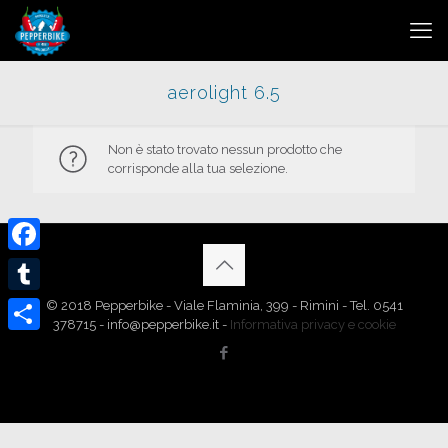
aerolight 6.5
Non è stato trovato nessun prodotto che
corrisponde alla tua selezione.
Facebook
Tumblr
© 2018 Pepperbike - Viale Flaminia, 399 - Rimini - Tel. 0541
378715 - info@pepperbike.it -
Informativa privacy e cookie
Condividi