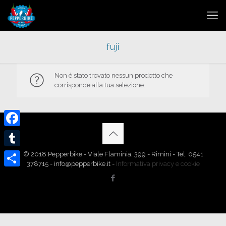
fuji
Non è stato trovato nessun prodotto che
corrisponde alla tua selezione.
Facebook
Tumblr
© 2018 Pepperbike - Viale Flaminia, 399 - Rimini - Tel. 0541
378715 - info@pepperbike.it -
Informativa privacy e cookie
Condividi